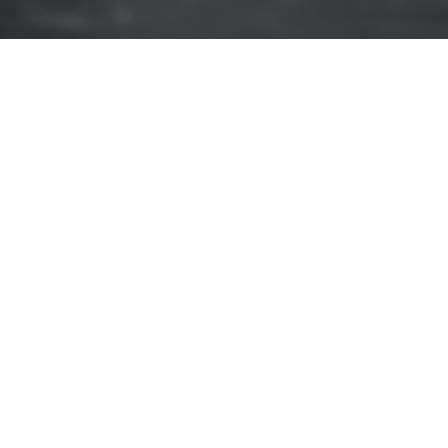
OVER ONS
Waarom kiezen voor ons?
Onze state-of-the-art car detailing faciliteit is
meer dan een service. Het is een ervaring die
jouw auto transformeert van gewoon naar
buitengewoon.
Ontdek meer